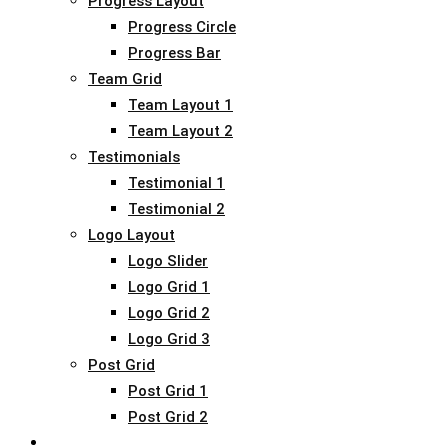
Progress Layout
Progress Circle
Progress Bar
Team Grid
Team Layout 1
Team Layout 2
Testimonials
Testimonial 1
Testimonial 2
Logo Layout
Logo Slider
Logo Grid 1
Logo Grid 2
Logo Grid 3
Post Grid
Post Grid 1
Post Grid 2
КОНТАКТЫ