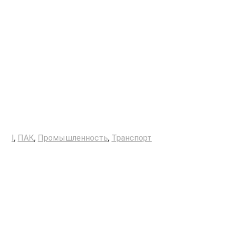
Покраска
I
,
ПАК
,
Промышленность
,
Транспорт