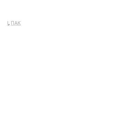
виртуальных
I
,
ПАК