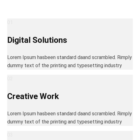
01
Digital Solutions
Lorem Ipsum hasbeen standard daand scrambled. Rimply
dummy text of the printing and typesetting industry
02
Creative Work
Lorem Ipsum hasbeen standard daand scrambled. Rimply
dummy text of the printing and typesetting industry
03