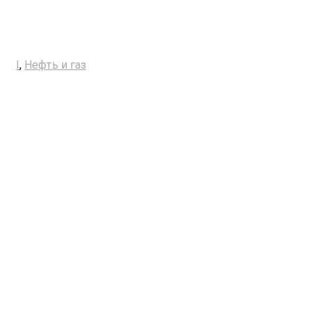
Виртуальное месторождение
I
,
Нефть и газ