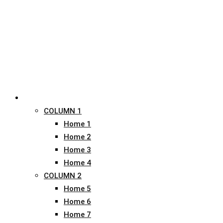
ГЛАВНАЯ
COLUMN 1
Home 1
Home 2
Home 3
Home 4
COLUMN 2
Home 5
Home 6
Home 7