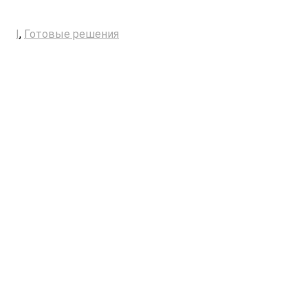
I
,
Готовые решения