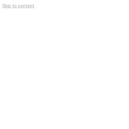
Skip to content