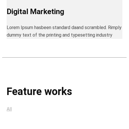
Digital Marketing
Lorem Ipsum hasbeen standard daand scrambled. Rimply
dummy text of the printing and typesetting industry
Feature works
All