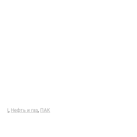
Реализованные проекты Тренажера
буровой установки
I
,
Нефть и газ
,
ПАК