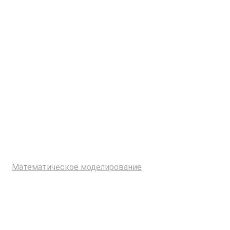
Создание цифрового двойника
Математическое моделирование