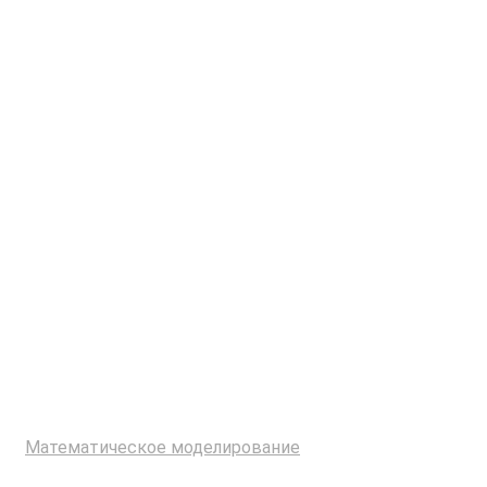
Цифровые двойники
Математическое моделирование