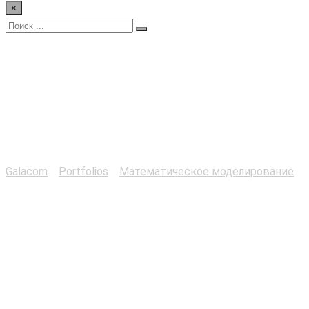
×
Редактор
математических
моделей
Galacom
>
Portfolios
>
Математическое моделирование
>
Редактор математических моделей