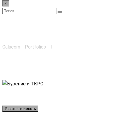
×
Бурение и ТКРС
Galacom
>
Portfolios
>
I
>
Бурение и ТКРС
Узнать стоимость