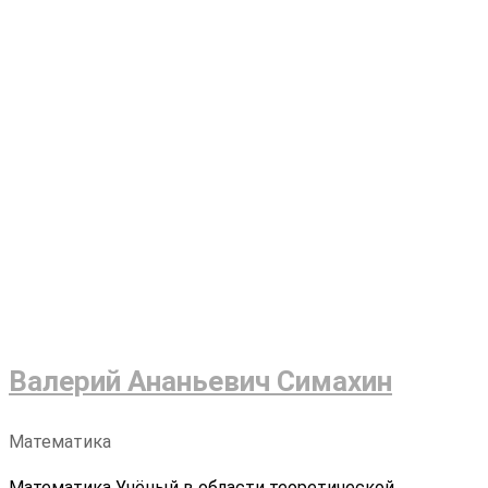
Валерий Ананьевич Симахин
Математика
Математика Учёный в области теоретической