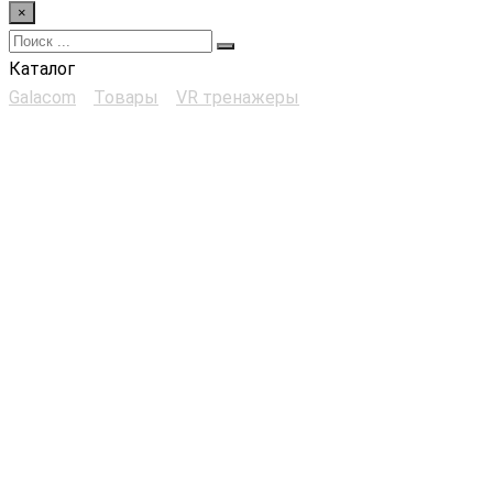
×
Каталог
Galacom
>
Товары
>
VR тренажеры
>
Виртуальное
месторождение