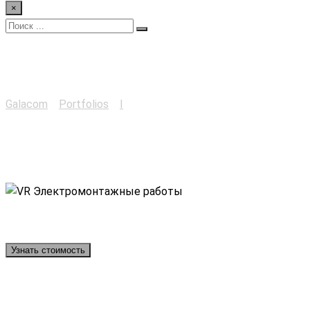
×
Электромонтажные
работы
Galacom
>
Portfolios
>
I
>
Электромонтажные работы
Узнать стоимость