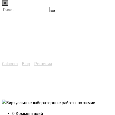
×
Виртуальные
лабораторные работы
по химии
Galacom
>
Blog
>
Решения
>
Виртуальные лабораторные
работы по химии
0 Комментарий