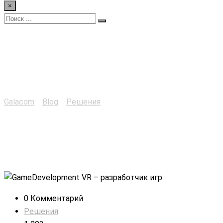
×
GameDevelopment VR
– разработчик игр
Galacom
>
Blog
>
Решения
>
GameDevelopment VR –
разработчик игр
0 Комментарий
Решения