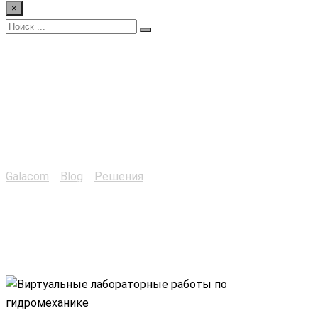
×
Виртуальные
лабораторные работы
по Гидромеханике
Galacom
>
Blog
>
Решения
>
Виртуальные лабораторные
работы по Гидромеханике