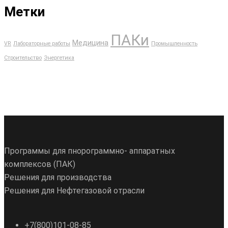
Метки
ПАКи
Медицина
VR
Лабораторные работы
Промышленность
Строительство
Энергетика
Программы для пнорограммно- аппаратных
комплексов (ПАК)
Решения для производства
Решения для Нефтегазовой отрасли
+7(800)101-08-85