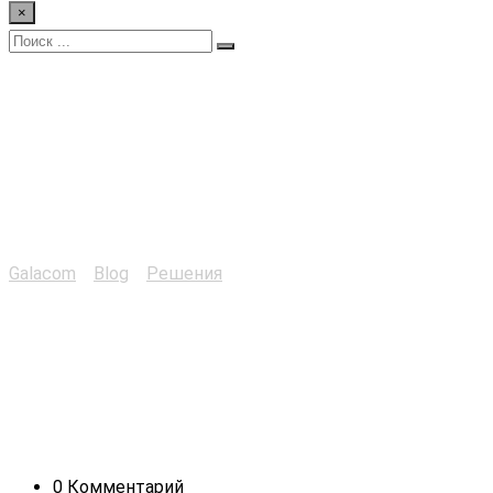
×
Виртуальные
лабораторные работы
для ВУЗов
Galacom
>
Blog
>
Решения
>
Виртуальные лабораторные
работы для ВУЗов
0 Комментарий