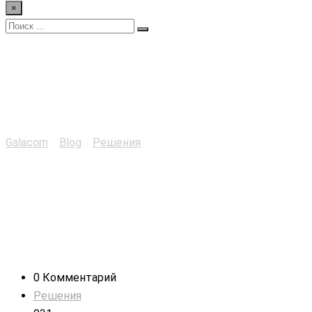
×
Сварочный тренажёр
симулятор
Galacom
>
Blog
>
Решения
>
Сварочный тренажёр
симулятор
0 Комментарий
Решения