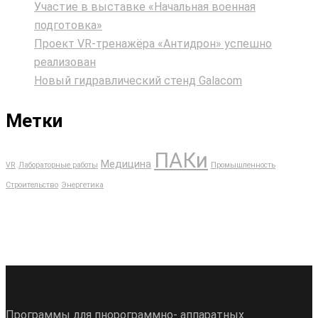
Участие в выставке «Начальная военная
подготовка»
Проект VR‑тренажёра «Антидрон» успешно
реализован
Новый гидравлический стенд Galacom
Метки
ПАКи
Медицина
VR
Лабораторные работы
Промышленность
Строительство
Энергетика
Программы для пнорограммно- аппаратных