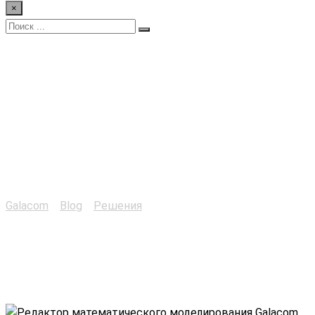
×
Редактор
математического
моделирования
Galacom
Galacom
>
Blog
>
Решения
>
Редактор математического
моделирования Galacom