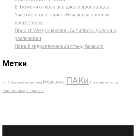
В Тюмени открылась школа дроноводов
Участие в выставке «Начальная военная
подготовка»
Проект VR‑тренажёра «Антидрон» успешно
реализован
Новый гидравлический стенд Galacom
Метки
ПАКи
Медицина
VR
Лабораторные работы
Промышленность
Строительство
Энергетика