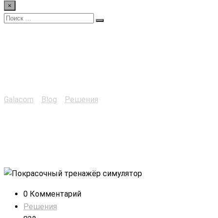
×
Покрасочный
тренажёр симулятор
Galacom
>
Blog
>
Решения
>
Покрасочный тренажёр
симулятор
0 Комментарий
Решения