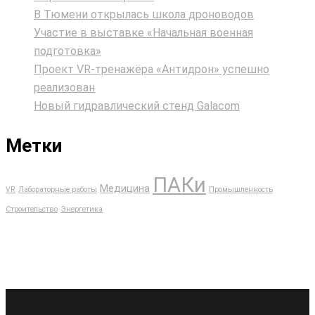
В Тюмени открылась школа дроноводов
Участие в выставке «Начальная военная
подготовка»
Проект VR‑тренажёра «Антидрон» успешно
реализован
Новый гидравлический стенд Galacom
Метки
ПАКи
Медицина
VR
Лабораторные работы
Промышленность
Строительство
Энергетика