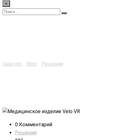
×
Медицинское изделие
Velo VR
Galacom
>
Blog
>
Решения
>
Медицинское изделие Velo
VR
0 Комментарий
Решения