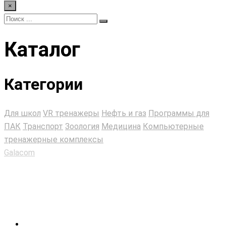
×
Каталог
Категории
Для школ
VR тренажеры
Нефть и газ
Программы для
ПАК
Транспорт
Зоология
Медицина
Компьютерные
тренажерные комплексы
Galacom
>
Магазин