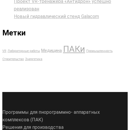
Проект VR‑тренажёра «Антидрон» успешно
реализован
Новый гидравлический стенд Galacom
Метки
ПАКи
Медицина
VR
Лабораторные работы
Промышленность
Строительство
Энергетика
Программы для пнорограммно- аппаратных
комплексов (ПАК)
Решения для производства