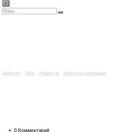
×
TV Ямала о наших VR-
тренажерах для
работы
Galacom
>
Blog
>
Новости
>
Новости компании
>
TV
Ямала о наших VR-тренажерах для работы
0 Комментарий