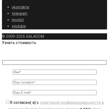
vkontakte
telegram
revolut
youtube
© 2009-2026 GALAСOM
Узнать стоимость
Я согласен(-а) с
политикой конфиденциальности в
отношении пользовательских данных
и даю
свое