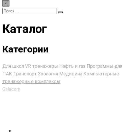
×
Каталог
Категории
Для школ
VR тренажеры
Нефть и газ
Программы для
ПАК
Транспорт
Зоология
Медицина
Компьютерные
тренажерные комплексы
Galacom
>
Магазин