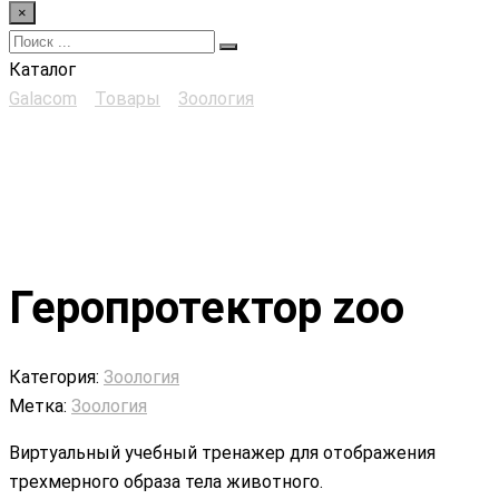
×
Каталог
Galacom
>
Товары
>
Зоология
>
Геропротектор zoo
Геропротектор zoo
Категория:
Зоология
Метка:
Зоология
Виртуальный учебный тренажер для отображения
трехмерного образа тела животного.