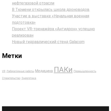
нефтегазовой отрасли
В Тюмени открылась школа дроноводов
Участие в выставке «Начальная военная
подготовка»
Проект VR‑тренажёра «Антидрон» успешно
реализован
Новый гидравлический стенд Galacom
Метки
ПАКи
Медицина
VR
Лабораторные работы
Промышленность
Строительство
Энергетика