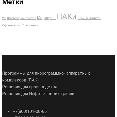
Метки
ПАКи
Медицина
VR
Лабораторные работы
Промышленность
Строительство
Энергетика
Программы для пнорограммно- аппаратных
комплексов (ПАК)
Решения для производства
Решения для Нефтегазовой отрасли
+7(800)101-08-85