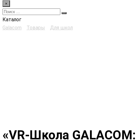
×
Каталог
Galacom
>
Товары
>
Для школ
>
«VR-Школа GALACOM: VR
ОБЖ»
«VR-Школа GALACOM: