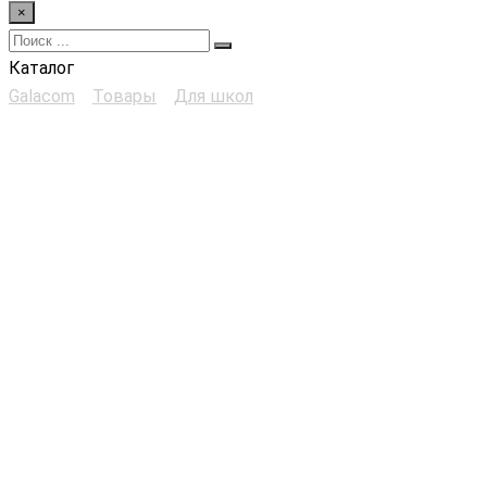
×
Каталог
Galacom
>
Товары
>
Для школ
>
Интерактивная
обучающая платформа Galacom GameDevelopment VR