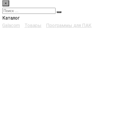
×
Каталог
Galacom
>
Товары
>
Программы для ПАК
>
Тренажер
буровой установки ZBO S15