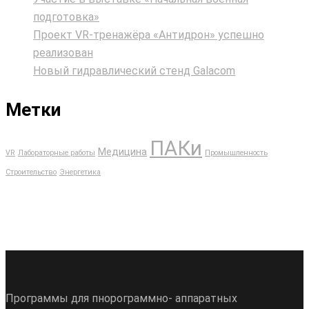
подготовка»
Проект VR‑тренажёра «Антидрон» успешно
реализован
Новый гидравлический стенд Galacom
Метки
ПАКи
Медицина
VR
Лабораторные работы
Промышленность
Строительство
Энергетика
Программы для пнорограммно- аппаратных