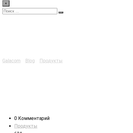
×
Определение pH
кислотных осадков
Galacom
>
Blog
>
Продукты
>
Определение pH кислотных
осадков
0 Комментарий
Продукты