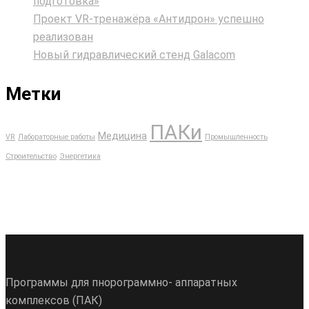
подготовка»
Проект VR‑тренажёра «Антидрон» успешно
реализован
Новый гидравлический стенд Galacom
Метки
ПАКи
Медицина
VR
Лабораторные работы
Промышленность
Строительство
Энергетика
Программы для пнорограммно- аппаратных
комплексов (ПАК)