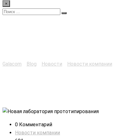
×
Новая лаборатория
прототипирования
Galacom
>
Blog
>
Новости
>
Новости компании
>
Новая
лаборатория прототипирования
0 Комментарий
Новости компании