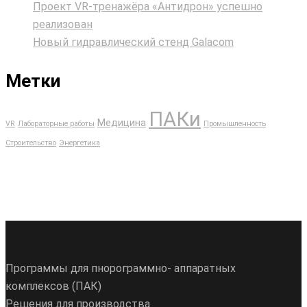
Проект VR‑тренажёра «Антидрон» успешно
реализован
Новый гидравлический стенд Galacom
Метки
ПАКи
Медицина
VR
Лабораторные работы
Промышленность
Строительство
Энергетика
Программы для пнорограммно- аппаратных
комплексов (ПАК)
Решения для производства