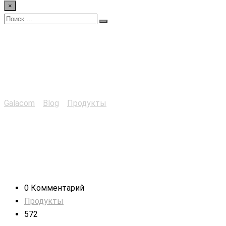
×
Команда внимание
всем
Galacom
>
Blog
>
Продукты
>
Команда внимание всем
0 Комментарий
Продукты
572