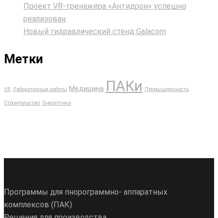
Проект VR‑тренажёра «Антидрон» успешно
реализован
Новый гидравлический стенд Galacom
Метки
ПАКи
Медицина
VR
Лабораторные работы
Промышленность
Строительство
Энергетика
Программы для пнорограммно- аппаратных
комплексов (ПАК)
Решения для производства