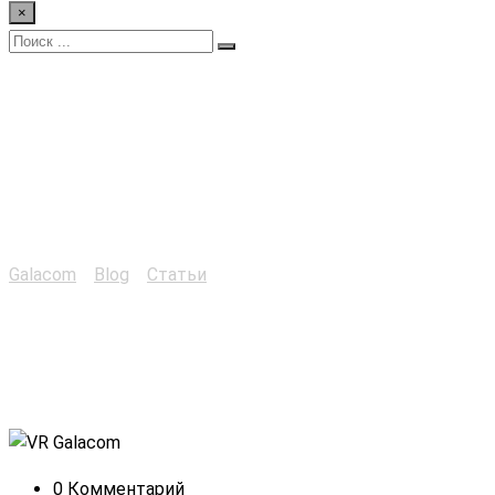
×
Эффективность
тренажеров и
программ VR/AR
Galacom
>
Blog
>
Статьи
>
Эффективность тренажеров и
программ VR/AR
0 Комментарий