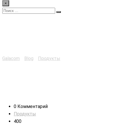
×
Цех кузовного
ремонта
Galacom
>
Blog
>
Продукты
>
Цех кузовного ремонта
0 Комментарий
Продукты
400